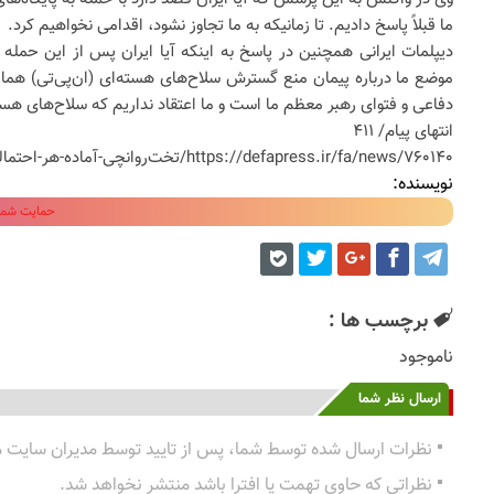
ما قبلاً پاسخ دادیم. تا زمانیکه به ما تجاوز نشود، اقدامی نخواهیم کرد.
دیپلمات ایرانی همچنین در پاسخ به اینکه آیا ایران پس از این حمله
موضع ما درباره پیمان منع گسترش سلاح‌های هسته‌ای (ان‌پی‌تی) هما
دفاعی و فتوای رهبر معظم ما است و ما اعتقاد نداریم که سلاح‌های هسته
انتهای پیام/ ۴۱۱
https://defapress.ir/fa/news/۷۶۰۱۴۰/تخت‌روانچی-آماده-هر-احتمالی-هستیم-آمریکا-با-سوءنیت-وارد-مذاکرات-شد
نویسنده:
حمایت شما 
برچسب ها :
ناموجود
ارسال نظر شما
نظرات ارسال شده توسط شما، پس از تایید توسط مدیران سایت 
نظراتی که حاوی تهمت یا افترا باشد منتشر نخواهد شد.