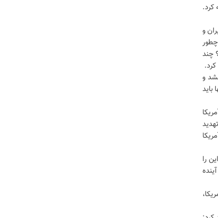
له کرد.
ران و
 چطور
؟ چند
کرد.
شد و
 باید
ریکا
هدید
ریکا
ن را
آینده
ز حمله آمریکا،
م بگیرد؟ تاکید کرد: