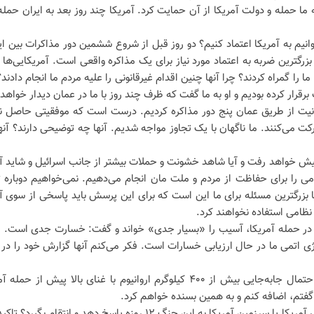
ش کنند که در ۱۳ ژوئن رژیم اسرائیل به ما حمله و دولت آمریکا از آن حمایت کرد. آمریکا چند روز بعد به ایران حم
وانیم به آمریکا اعتماد کنیم؟ دو روز قبل از شروع ششمین دور مذاکرات بین ای
ن بزرگترین ضربه به اعتماد مورد نیاز برای یک مذاکره واقعی است. آمریکایی‌ها
ا را گمراه کردند؟ چرا آنها چنین اقدام غیرقانونی را علیه مردم ما انجام دادند
برقرار کرده بودیم و او به ما گفت که ظرف چند روز با ما در عمان دیدار خواهد 
حسن نیت از طریق عمان پنج دور مذاکره کردیم. درست است که موفقیتی حاصل ن
 می‌کنند. ما ناگهان با یک تجاوز مواجه شدیم. آنها چه توضیحی دارند؟ آنها
ش خواهد رفت و آیا شاهد خشونت و حملات بیشتر از جانب اسرائیل و شاید آم
امی را برای حفاظت از مردم و ملت مان انجام می‌دهیم. نمی‌خواهیم دوباره ت
 بزرگترین مسئله برای ما این است که برای این پرسش باید پاسخی از سوی آم
ت نظامی استفاده نخواهند کرد.
 در حمله آمریکا، آسیب را «بسیار جدی» خواند و گفت: خسارت جدی است. ای
ی اتمی ما در حال ارزیابی خسارات است. فکر می‌کنم آنها گزارش خود را در 
تخت‌روانچی در پاسخ به ادعای رافائل گروسی، مدیرکل آژانس درباره احتمال جابه‌جایی بیش از ۴۰۰ کیلوگرم اروانیوم با غنای بالا پیش ا
 گفتم، اضافه کنم و به همین بسنده خواهم کرد.
وی در واکنش به این پرسش که آیا ایران قصد دارد با حمله به پایگاه‌های آمریکا یا سرزمین آمریکا به این جنگ ۱۲ روزه پاسخ دهد و انتقا