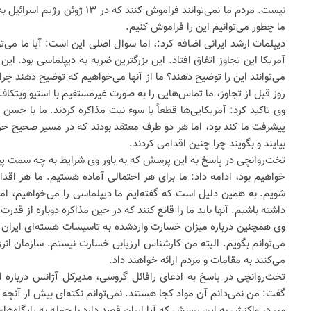
نیست. مردم ما نمی‌توانند فرامو
ما چطور می‌توانیم این را فراموش کنیم.
دیپلمات ارشد ایرانی اضافه کرد:، اما سوال اصلی این است: آیا ما می‌ت
آمریکا این تجاوز اتفاق افتاد. این بزرگترین ضربه به دیپلماسی بود. ای
می‌توانند این را توضیح دهند؟ ما از آنها می‌خواهیم که توضیح دهند چرا م
روز قبل از تجاوز، ما تماس‌هایی را به صورت غیرمستقیم با استیو ویتکاف 
وی تاکید کرد: آمریکایی‌ها قطعاً با سوء نیت مذاکره کردند. ما با 
پیشرفت ما کند بود، اما هر دو طرف معتقد بودند که در مسیر صحیح حرکت
بیایند و بگویند چرا چنین اقدامی کردند.
تخت‌روانچی در پاسخ به این پرسش که به باور وی شرایط به چه سمت پی
خواهیم بود، ادامه داد: ما برای هر احتمالی آماده هستیم. ما هر اقد
شویم. به همین دلیل است که گفته‌ایم ما دیپلماسی را می‌خواهیم، اما
داشته باشیم. آنها باید ما را قانع کنند که در حین مذاکره دوباره از قدر
وی همچنین درباره میزان خسارت واردشده به تاسیسات هسته‌ای ایران
می‌توانم بگویم. البته من کارشناس ارزیابی خسارت نیستم. سازمان انرژ
می‌کنند به مقامات و مردم ارائه خواهند داد.
گفت: من نمی‌دانم آن مواد کجا هستند. نمی‌توانم نکته‌ای بیش از آنچه