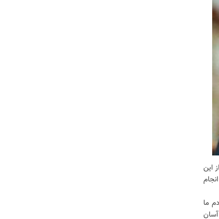
ز این
انجام
دم ما
 آسان